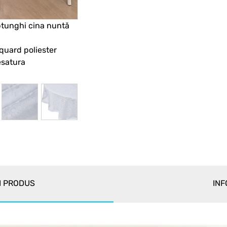
ptunghi cina nuntă
quard poliester
esatura
I PRODUS
INF