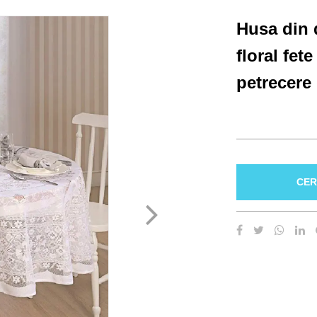
Husa din 
floral fet
petrecere
CER