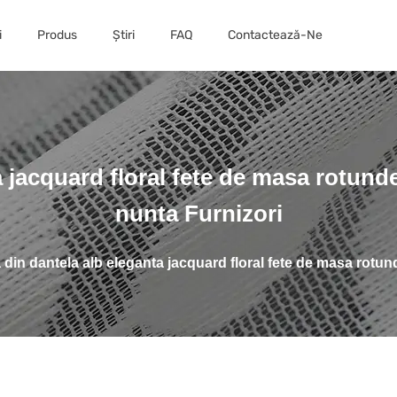
i
Produs
Știri
FAQ
Contactează-Ne
 jacquard floral fete de masa rotund
nunta Furnizori
din dantela alb eleganta jacquard floral fete de masa rotun