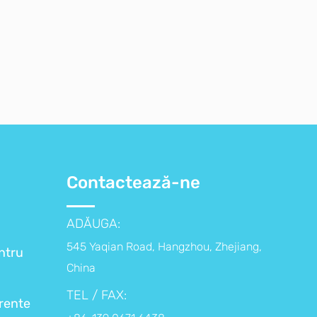
Contactează-ne
ADĂUGA:
545 Yaqian Road, Hangzhou, Zhejiang,
ntru
China
TEL / FAX:
arente