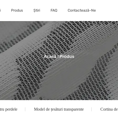
i
Produs
Știri
FAQ
Contactează-Ne
Acasă
/
Produs
tru perdele
Model de țesături transparente
Cortina de