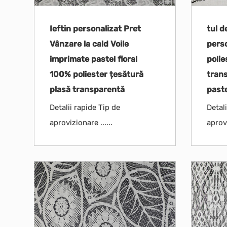
Ieftin personalizat Pret
tul d
Vânzare la cald Voile
pers
imprimate pastel floral
polie
100% poliester țesătură
tran
plasă transparentă
past
Detalii rapide Tip de
Detali
aprovizionare ......
aprovi