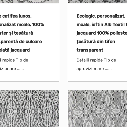
e catifea luxos,
Ecologic, personalizat,
onalizat moale, 100%
moale, ieftin Alb Textil 
ster și țesătură
jacquard 100% polieste
sparentă de culoare
țesătură din tifon
elată jacquard
transparent
i rapide Tip de
Detalii rapide Tip de
zionare ......
aprovizionare ......