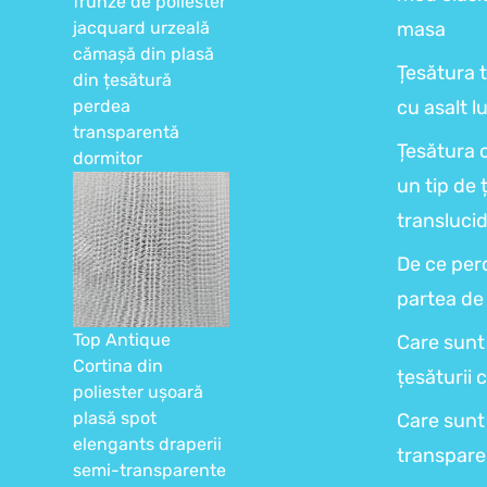
frunze de poliester
jacquard urzeală
masa
cămașă din plasă
Țesătura t
din țesătură
perdea
cu asalt 
transparentă
Țesătura 
dormitor
un tip de 
transluci
De ce perd
partea de
Top Antique
Care sunt 
Cortina din
țesăturii 
poliester ușoară
plasă spot
Care sunt 
elengants draperii
transpare
semi-transparente