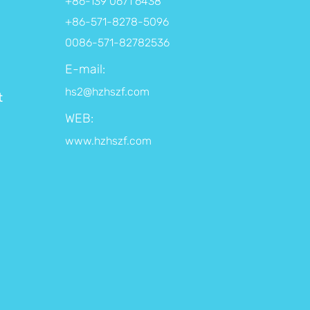
+86-139 0671 6438
+86-571-8278-5096
0086-571-82782536
E-mail:
hs2@hzhszf.com
t
WEB:
www.hzhszf.com