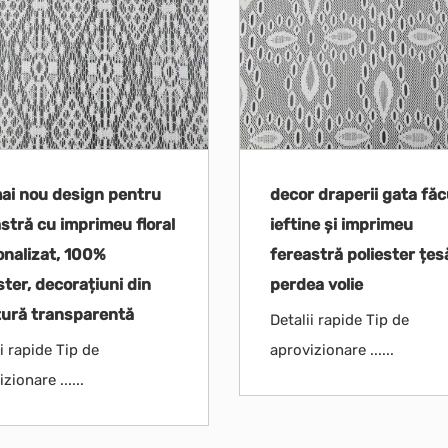
mai nou design pentru
decor draperii gata fă
stră cu imprimeu floral
ieftine și imprimeu
onalizat, 100%
fereastră poliester țes
ster, decorațiuni din
perdea volie
tură transparentă
Detalii rapide Tip de
i rapide Tip de
aprovizionare ......
zionare ......