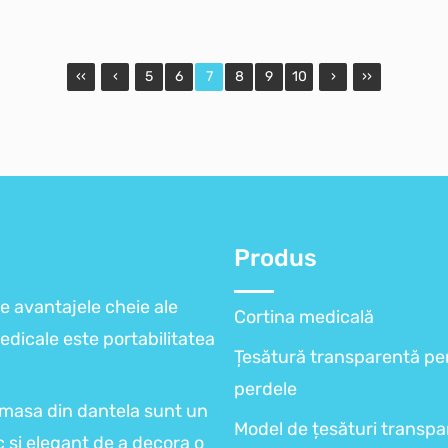
‹‹
‹
5
6
7
8
9
10
›
››
Produs
e avantajele cheie ale
Cortina medicală
edicale este portabilitatea
Țesătură transparentă pe
perdele
 masa din dantela sunt un
Model de țesături transp
 si elegant de a decora o