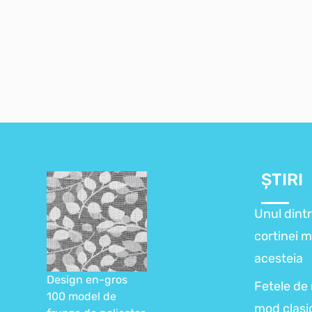
ȘTIRI
Unul dintr
cortinei m
acesteia
Design en-gros
Fetele de
100 model de
mod clasic