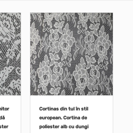
mitor
Cortinas din tul în stil
idă
european. Cortina de
ster
poliester alb cu dungi