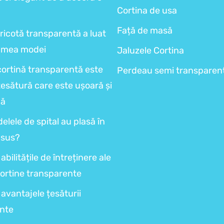
Cortina de usa
Față de masă
ricotă transparentă a luat
lumea modei
Jaluzele Cortina
cortină transparentă este
Perdeau semi transparen
țesătură care este ușoară și
dă
elele de spital au plasă în
 sus?
abilitățile de întreținere ale
cortine transparente
avantajele țesăturii
nte